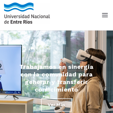
Trabajamos en sinergia
con la comunidad para
generar y transferir
conocimiento
Ver Más