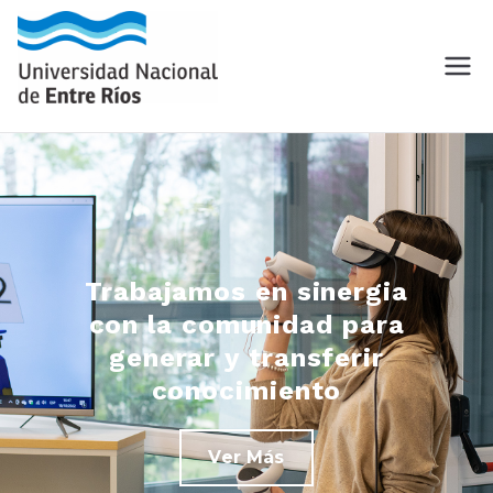
Trabajamos en sinergia
con la comunidad para
generar y transferir
conocimiento
Ver Más